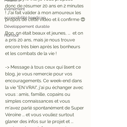
Passions
donc de résumer 20 ans en 2 minutes 
évènement
! J'ai fait valider à mon amoureux les 
accessibilité handicap
propos de cette vidéo et il confirme 😍
Développement durable
Bon, on était beaux et jeunes, ...  et on 
Humour
a pris 20 ans, mais je nous trouve 
encore très bien après les bonheurs 
et les combats de la vie ! 
-> Message à tous ceux qui lisent ce 
blog, je vous remercie pour vos 
encouragements. Ce week-end dans 
la vie "EN VRAI", j'ai pu échanger avec 
vous : amis, famille, copains ou 
simples connaissances et vous 
m'avez parlé spontanément de Super 
Véroïne ... et vous vouliez surtout 
glaner des infos sur le projet et ... 