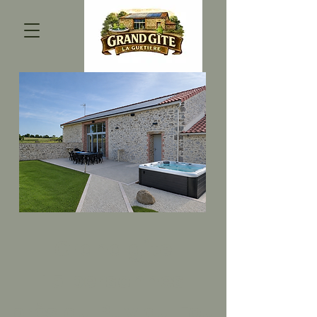
Grand gîte
15 personnes
près du Puy du Fou