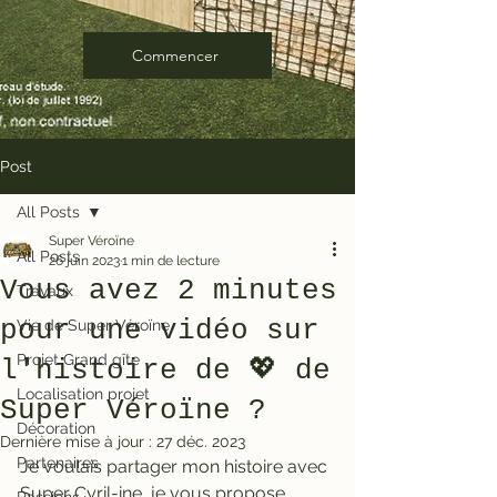
Commencer
Post
All Posts
Super Véroïne
All Posts
26 juin 2023
1 min de lecture
Vous avez 2 minutes
Travaux
pour une vidéo sur
Vie de Super Véroïne
Projet Grand gîte
l'histoire de 💖 de
Localisation projet
Super Véroïne ?
Décoration
Dernière mise à jour :
27 déc. 2023
Partenaires
Je voulais partager mon histoire avec 
Super Cyril-ine, je vous propose 