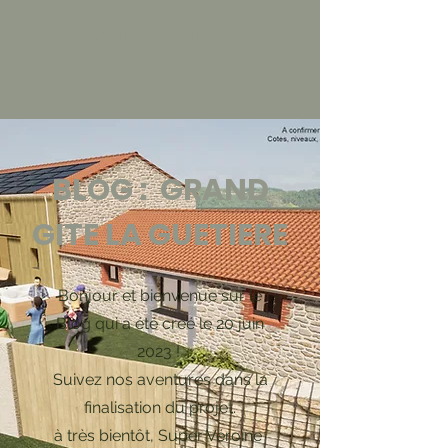
Idéal familles &
groupes
BLOG : GRAND
GITE LA GUETIERE
Bonjour et bienvenue sur le
Blog qui a été créé le 20 juin
2023 !
Suivez nos aventures dans la
finalisation du projet.
à très bientôt, Super Véroïne