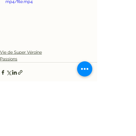
mp4/file.mp4
Vie de Super Véroïne
Passions
Voir tout
Posts récents