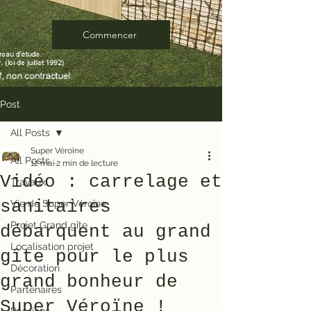
Commencer
Post
All Posts
Super Véroïne
All Posts
12 mai
2 min de lecture
Vidéo : carrelage et
Travaux
sanitaires
Vie de Super Véroïne
Projet Grand gîte
débarquent au grand
Localisation projet
gîte pour le plus
Décoration
grand bonheur de
Partenaires
Super Véroïne !