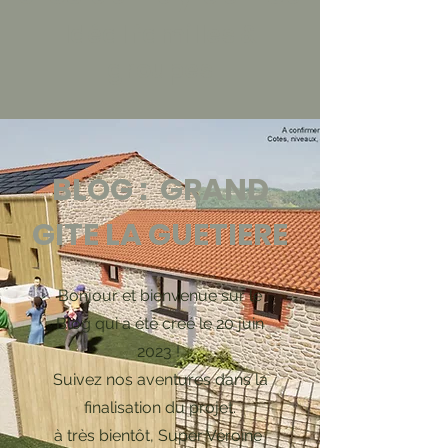
Idéal familles &
groupes
BLOG : GRAND
GITE LA GUETIERE
Bonjour et bienvenue sur le
Blog qui a été créé le 20 juin
2023 !
Suivez nos aventures dans la
finalisation du projet.
à très bientôt, Super Véroïne