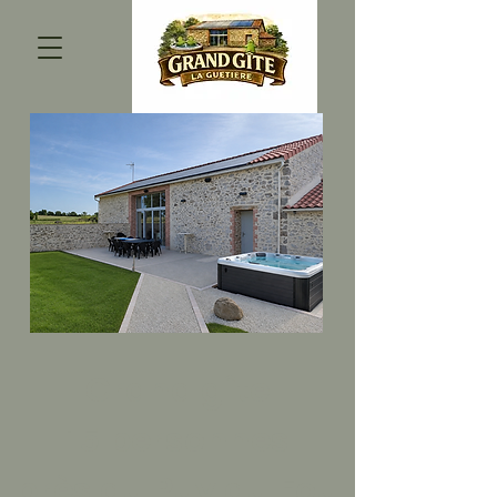
Grand gîte
15 personnes
près du Puy du Fou