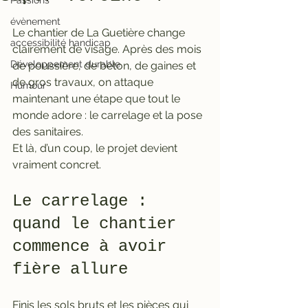
Passions
évènement
Le chantier de La Guetière change 
accessibilité handicap
clairement de visage. Après des mois 
Développement durable
de poussière, de béton, de gaines et 
de gros travaux, on attaque 
Humour
maintenant une étape que tout le 
monde adore : le carrelage et la pose 
des sanitaires.
Et là, d’un coup, le projet devient 
vraiment concret.
Le carrelage : 
quand le chantier 
commence à avoir 
fière allure
Finis les sols bruts et les pièces qui 