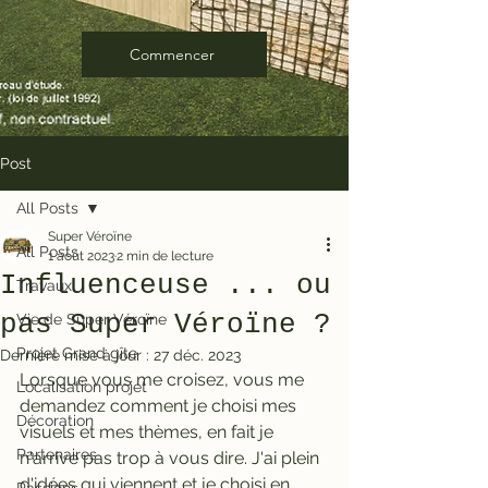
Commencer
Post
All Posts
Super Véroïne
All Posts
1 août 2023
2 min de lecture
Influenceuse ... ou
Travaux
pas Super Véroïne ?
Vie de Super Véroïne
Projet Grand gîte
Dernière mise à jour :
27 déc. 2023
Lorsque vous me croisez, vous me 
Localisation projet
demandez comment je choisi mes 
Décoration
visuels et mes thèmes, en fait je 
Partenaires
n'arrive pas trop à vous dire. J'ai plein 
d'idées qui viennent et je choisi en 