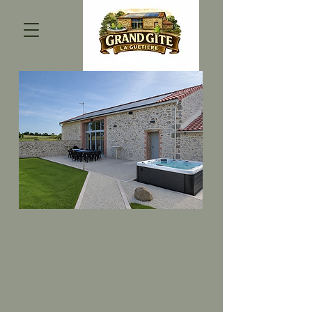
Grand gîte
15 personnes
près du Puy du Fou