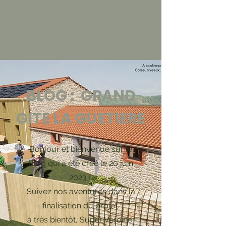
Idéal familles &
groupes
BLOG : GRAND
GITE LA GUETIERE
Bonjour et bienvenue sur le
Blog qui a été créé le 20 juin
2023 !
Suivez nos aventures dans la
finalisation du projet.
à très bientôt, Super Véroïne