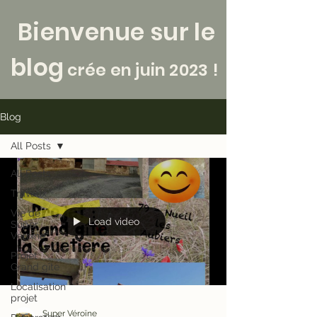
Bienvenue sur le
blog
crée en juin 2023 !
Blog
All Posts
All Posts
Travaux
Vie de
Load video
Super
Véroïne
Projet
Grand gîte
Localisation
projet
Super Véroïne